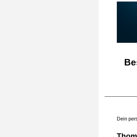
Be
Dein per
Thom