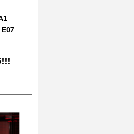
A1 
 E07
!!!